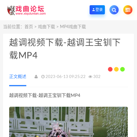
戲曲論壇-戲曲名家名段視頻分享，MP3戲曲打包下載網，戲曲資源免費分享
歡迎
登录
当前位置：
首页
>
戏曲下载
>
MP4戏曲下载
越调视频下载-越调王宝钏下
载MP4
正文概述
2023-06-13 09:25:22
302
越调视频下载-越调王宝钏下载MP4