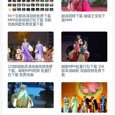
96个京剧高清视频免费下载
越调视频下载-越调王宝钏下
MP4京剧视频打包下载 京剧
载MP4
戏曲网盘免费批量下载
120部越剧高清戏曲视频免费
越剧MP4批量打包下载 158
下载，越剧MP4视频 批量打
部高清越剧 戏曲视频免费下
包下载 免费戏曲
载