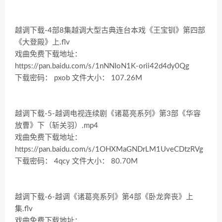
越调下载-4部8集越调大型古典连台本戏《王宝钏》第四部
《大登殿》上.flv
戏曲免费下载地址：
https://pan.baidu.com/s/1nNNIoN1K-orii42d4dy0Qg
下载密码： pxob 文件大小： 107.26M
越调下载-5-越调电视连续剧《诸葛亮系列》第3部《华容
放曹》下（斩关羽）.mp4
戏曲免费下载地址：
https://pan.baidu.com/s/1OHXMaGNDrLM1UveCDtzRVg
下载密码： 4qcy 文件大小： 80.70M
越调下载-6-越调《诸葛亮系列》第4部《卧龙奔丧》上
集.flv
戏曲免费下载地址：