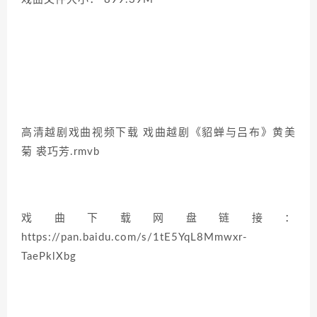
高清越剧戏曲视频下载 戏曲越剧《貂蝉与吕布》黄美
菊 裘巧芳.rmvb
戏曲下载网盘链接：
https://pan.baidu.com/s/1tE5YqL8Mmwxr-
TaePklXbg