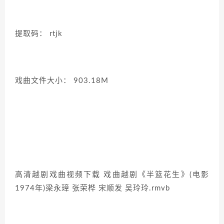
提取码： rtjk
戏曲文件大小： 903.18M
高清越剧戏曲视频下载 戏曲越剧《半篮花生》(电影
1974年)梁永璋 张荣桦 宋顺发 吴玲玲.rmvb