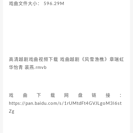
戏曲文件大小： 596.29M
高清越剧戏曲视频下载 戏曲越剧《风雪渔樵》章瑞虹
华怡青 裴燕.rmvb
戏曲下载网盘链接：
https://pan.baidu.com/s/1rUMtdFt4GVJLgoM3l6st
Zg