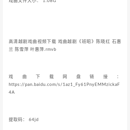
戏曲文件大小： 1.08G
高清越剧戏曲视频下载 戏曲越剧《班昭》陈晓红 石惠
兰 陈雪萍 叶惠萍.rmvb
戏曲下载网盘链接：
https://pan.baidu.com/s/1az1_Fy61PnyEMMzickaF
4A
提取码： 64jd