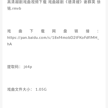
高清越剧戏曲视频下载 戏曲越剧《德清嫂》谢群英 徐
铭.rmvb
戏曲下载网盘链接：
https://pan.baidu.com/s/18xf4mobD2tFKoFdflMH_
hA
提取码： j64p
戏曲文件大小： 1.05G