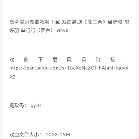
高清越剧戏曲视频下载 戏曲越剧《陈三两》周妤俊 裘
婷羽 单行行（舞台）.rmvb
戏曲下载网盘链接：
https://pan.baidu.com/s/18cXeNaZCTlhAbmHiqqvX
6g
提取码： qy3s
戏曲文件大小： 1023.15M