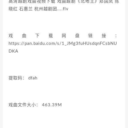
高清越剧戏曲视频下载 戏曲越剧《北地王》郑国凤 陈
晓红 石惠兰 杭州越剧团....flv
戏曲下载网盘链接：
https://pan.baidu.com/s/1_JMg3fuHUsdqnFCsbNU
DKA
提取码： dfah
戏曲文件大小： 463.39M