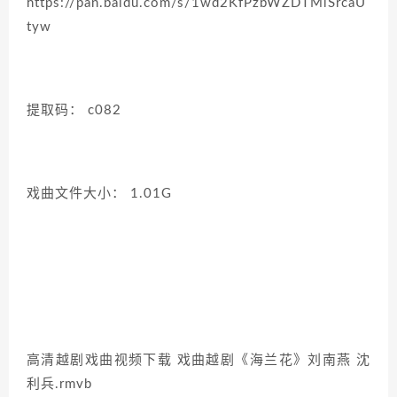
https://pan.baidu.com/s/1wd2KfPzbWZDTMlSrcaU
tyw
提取码： c082
戏曲文件大小： 1.01G
高清越剧戏曲视频下载 戏曲越剧《海兰花》刘南燕 沈
利兵.rmvb