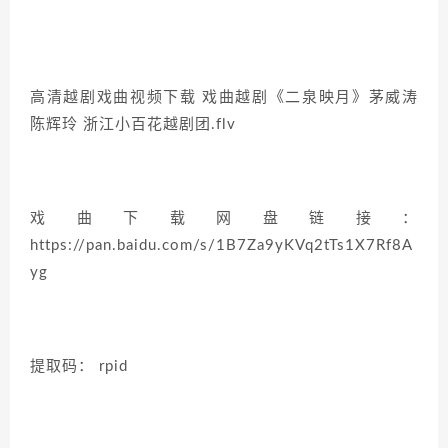
高清越剧戏曲视频下载 戏曲越剧《二泉映月》茅威涛
陈辉玲 浙江小百花越剧团.flv
戏曲下载网盘链接：
https://pan.baidu.com/s/1B7Za9yKVq2tTs1X7Rf8A
yg
提取码： rpid