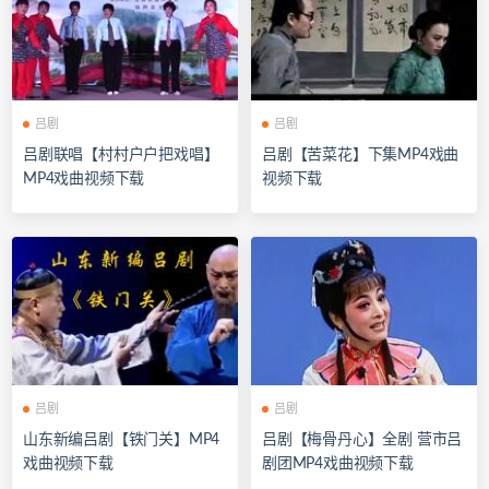
龙口市(4)
信用(1)
小姑贤(13)
下集(153)
唱段(37)
个人(21)
认亲(5)
黑子(1)
方便(1)
画龙点睛(8)
演出(274)
问苍天(1)
绝路(1)
邹平县(1)
联唱(5)
把戏(1)
墙头记(9)
垦利县(1)
吕剧
吕剧
济南市(7)
三娘教子(24)
招远市(2)
炼油厂(1)
吕剧联唱【村村户户把戏唱】
吕剧【苦菜花】下集MP4戏曲
济南(2)
戏剧(3)
李庆春(1)
恩怨(7)
先驱(2)
MP4戏曲视频下载
视频下载
实况(9)
现代(51)
婚期(1)
双玉蝉(13)
莱州市(1)
邹平(1)
版本(19)
渤海(1)
大全(3)
红楼梦(35)
桃李梅(4)
拉郎配(1)
潍坊市(2)
有钱(2)
梁山伯与祝英台(32)
妹妹(3)
锣鼓(1)
青岛市(1)
代表队(1)
泪洒相思地(14)
小品(10)
心肠(1)
小姐(1)
姻缘(6)
小戏(39)
滨州市(2)
梁祝(19)
折子戏(112)
传统(54)
潘金莲(7)
吕剧
吕剧
王定宝(2)
唱腔(8)
花好月圆(2)
状元(39)
山东新编吕剧【铁门关】MP4
吕剧【梅骨丹心】全剧 营市吕
乞丐(10)
龙凤(22)
孟姜女(16)
昌邑市(1)
戏曲视频下载
剧团MP4戏曲视频下载
剧团(186)
海盗(2)
女儿(9)
片段(50)
胡兰(3)