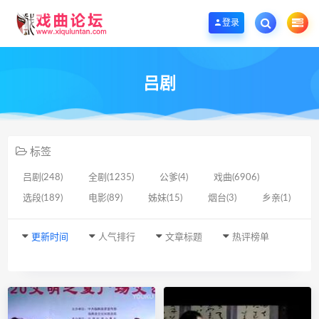
戲曲論壇-戲曲名家名段視頻分享，MP3戲曲打包下載網，戲曲資源免費分享
歡迎
登录
吕剧
标签
吕剧(248)
全剧(1235)
公爹(4)
戏曲(6906)
选段(189)
电影(89)
姊妹(15)
烟台(3)
乡亲(1)
古装(45)
藏书(2)
夫唱妇随(1)
喜荣归(4)
更新时间
人气排行
文章标题
热评榜单
山东(72)
梨花(12)
王定保借当(4)
山东省(36)
房门(4)
卷席筒(20)
栖霞市(1)
上集(173)
拔苗助长(1)
全场(363)
新编历史剧(9)
东营(6)
丹心(8)
井台会(7)
井台(1)
砖头(1)
母亲(11)