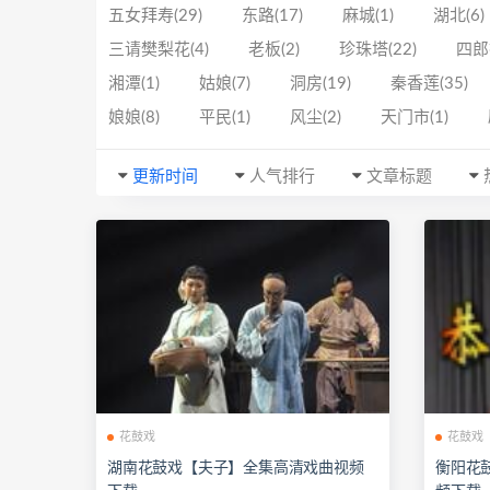
五女拜寿(29)
东路(17)
麻城(1)
湖北(6)
三请樊梨花(4)
老板(2)
珍珠塔(22)
四郎
湘潭(1)
姑娘(7)
洞房(19)
秦香莲(35)
娘娘(8)
平民(1)
风尘(2)
天门市(1)
更新时间
人气排行
文章标题
花鼓戏
花鼓戏
湖南花鼓戏【夫子】全集高清戏曲视频
衡阳花