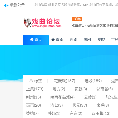
最新公告
戲曲論壇-戲曲名家名段視頻分享，MP3戲曲打包下載網，
10年
戏曲论坛 - 弘扬民族文化 传播戏
首页
首页
评剧
豫剧
秦腔
京
标签
花鼓戏(167)
选段(189)
湖南
上集(173)
地方(2)
花鼓(3)
湖南省(5)
荆州(15)
皖南花鼓戏(4)
云岭(1)
张先生(
琵琶(20)
济公(3)
状元(39)
来福(3)
婆媳(7)
外场(1)
东京(2)
双玉蝉(13)