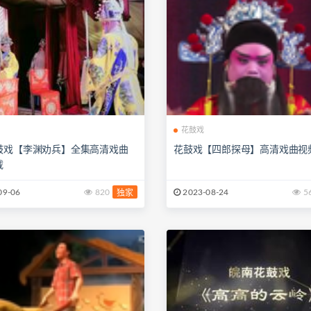
花鼓戏
鼓戏【李渊劝兵】全集高清戏曲
花鼓戏【四郎探母】高清戏曲视
载
09-06
820
2023-08-24
5
独家