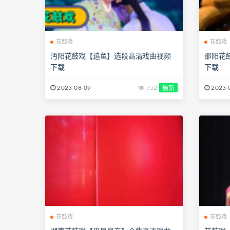
花鼓戏
花鼓戏
沔阳花鼓戏【追鱼】选段高清戏曲视频
邵阳花
下载
下载
2023-08-09
752
2023-
最新
花鼓戏
花鼓戏