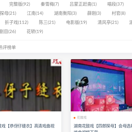
完整版(92)
秦雪梅(7)
吕蒙正赶斋(1)
唱段(37)
探母(21)
江南(14)
湖南衡阳(3)
薛刚(3)
村官(8)
折子戏(112)
陈三(21)
电影版(19)
清风亭(21)
泥
剧目(26)
花轿(19)
热评榜单
花鼓戏
鼓戏【恭伢仔缝衣】高清戏曲视
湖南花鼓戏【四郎探母】会母选