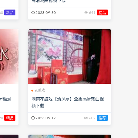
高清戏曲视频下载
60
2023-09-30
641
新品
精品
花鼓戏
屋檐滴
湖南花鼓戏【清风亭】全集高清戏曲视
频下载
90
2023-09-17
602
精品
推荐