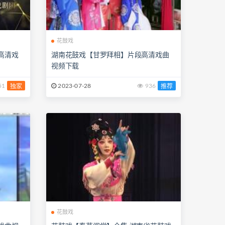
花鼓戏
高清戏
湖南花鼓戏【甘罗拜相】片段高清戏曲
视频下载
51
2023-07-28
936
独家
推荐
花鼓戏