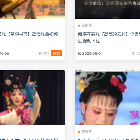
花鼓戏
鼓戏【草根村官】高清戏曲视频
皖南花鼓戏【高高的云岭】全集
曲视频下载
08-06
709
2023-08-04
9
独家
花鼓戏