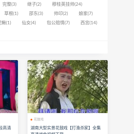
完整(3)
继子(2)
穆桂英挂帅(24)
草根(1)
邵东(3)
帅印(2)
娘家(7)
鳅(1)
仙女(4)
包公赔情(7)
西宫(14)
花鼓戏
段高清
湖南大型实景花鼓戏【打渔杀家】全集