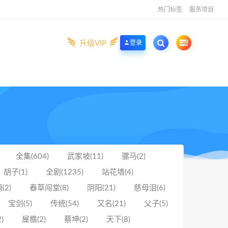
热门标签
服务项目
升级VIP
登录
全集(604)
武家坡(11)
骡马(2)
胡子(1)
全剧(1235)
站花墙(4)
(2)
春草闯堂(8)
阴阳(21)
慈母泪(6)
宝剑(5)
传统(54)
又名(21)
父子(5)
)
屋檐(2)
蔡坤(2)
天下(8)