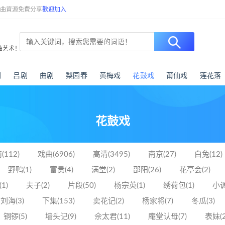
戲曲資源免費分享
歡迎加入
曲艺术！
剧
吕剧
曲剧
梨园春
黄梅戏
花鼓戏
莆仙戏
莲花落
花鼓戏
(112)
戏曲(6906)
高清(3495)
南京(27)
白兔(12)
野鸭(1)
富贵(4)
满堂(2)
邵阳(26)
花亭会(2)
1)
夫子(2)
片段(50)
杨宗英(1)
绣荷包(1)
小调
刘海(3)
下集(153)
卖花记(2)
杨家将(7)
冬瓜(3)
铜锣(5)
墙头记(9)
佘太君(11)
庵堂认母(7)
表妹(2