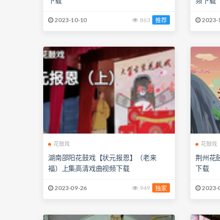
下载
频下载
2023-10-10
863
2023-
推荐
花鼓戏
花鼓戏
湖南邵阳花鼓戏【状元报恩】（老来
荆州花
福）上集高清戏曲视频下载
下载
2023-09-26
949
2023-
独家