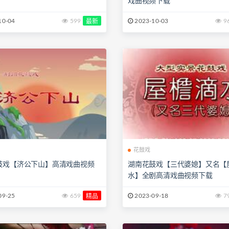
戏曲视频下载
10-04
599
2023-10-03
9
最新
花鼓戏
鼓戏【济公下山】高清戏曲视频
湖南花鼓戏【三代婆媳】又名【
水】全剧高清戏曲视频下载
09-25
659
2023-09-18
7
精品