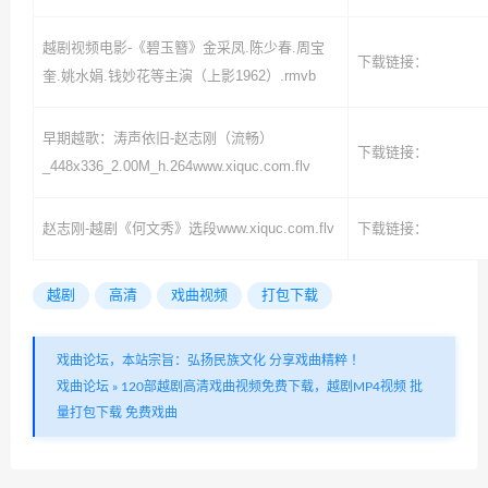
越剧视频电影-《碧玉簪》金采凤.陈少春.周宝
下载链接：
奎.姚水娟.钱妙花等主演（上影1962）.rmvb
早期越歌：涛声依旧-赵志刚（流畅）
下载链接：
_448x336_2.00M_h.264www.xiquc.com.flv
赵志刚-越剧《何文秀》选段www.xiquc.com.flv
下载链接：
越剧
高清
戏曲视频
打包下载
戏曲论坛，本站宗旨：弘扬民族文化 分享戏曲精粹 ！
戏曲论坛
»
120部越剧高清戏曲视频免费下载，越剧MP4视频 批
量打包下载 免费戏曲