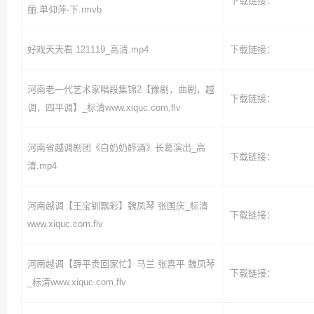
下载链接：
丽.单仰萍-下.rmvb
好戏天天看 121119_高清.mp4
下载链接：
河南老一代艺术家唱段集锦2【豫剧，曲剧，越
下载链接：
调，四平调】_标清www.xiquc.com.flv
河南省越调剧团《白奶奶醉酒》长葛演出_高
下载链接：
清.mp4
河南越调【王宝钏飘彩】魏凤琴 张国庆_标清
下载链接：
www.xiquc.com.flv
河南越调【薛平贵回家忙】马兰 张喜平 魏凤琴
下载链接：
_标清www.xiquc.com.flv