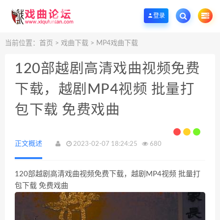
戲曲論壇-戲曲名家名段視頻分享，MP3戲曲打包下載網，戲曲資源免費分享
歡迎
登录
当前位置：
首页
>
戏曲下载
>
MP4戏曲下载
120部越剧高清戏曲视频免费
下载，越剧MP4视频 批量打
包下载 免费戏曲
正文概述
2023-02-07 18:24:25
680
120部越剧高清戏曲视频免费下载，越剧MP4视频 批量打
包下载 免费戏曲