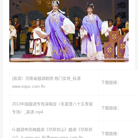
(高清）河南省越调剧团 杨门女将_标清
下载链接：
www.xiquc.com.flv
2013中国越调专场演唱会（毛爱莲八十五寿诞
下载链接：
专场）_高清.mp4
G-越调申凤梅越调《尽瘁祁山》越调《尽瘁祁
下载链接：
山》上.wmv.avi_标清www.xiquc.com.flv