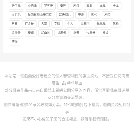
折子戏
火焰驹
哭五更
秦腔
剧目
戏曲
本戏
全本
血泪仇
陕西省戏曲研究院
赵氏孤儿
宁夏
现代
剧院
丑角
打金枝
名家
专辑
个人
青年团
现代戏
优秀
金沙滩
秦剧
武山县
甘肃省
洞天
牧羊卷
放饭
庆阳
本站是一個戲曲愛好者建立的個人非營利性的戲曲網站，不接受任何商業
廣告
XML地圖
部分戲曲作品來自來自優酷土豆網公開分享的內容，僅供喜愛戲曲戲迷朋
友分享資源交流學習。
戲曲論壇-戲曲名家名段視頻分享，MP3戲曲打包下載網，戲曲資源免費分
享
如果不小心侵犯了您的合法權益，請聯系我們刪除。