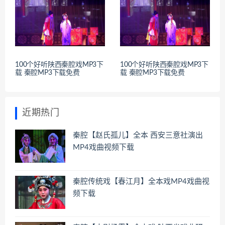
100个好听陕西秦腔戏MP3下
100个好听陕西秦腔戏MP3下
载 秦腔MP3下载免费
载 秦腔MP3下载免费
近期热门
秦腔【赵氏孤儿】全本 西安三意社演出
MP4戏曲视频下载
秦腔传统戏【春江月】全本戏MP4戏曲视
频下载