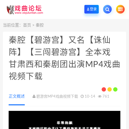
戲曲論壇-戲曲名家名段視頻分享，MP3戲曲打包下載網，戲曲資源免費分享
歡迎
登录
当前位置：
首页
>
秦腔
秦腔【碧游宫】又名【诛仙
阵】【三闯碧游宫】全本戏
甘肃西和秦剧团出演MP4戏曲
视频下载
正文概述
碧游宫MP4戏曲视频下载
10-14
761