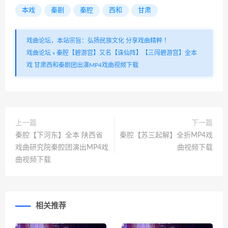
本戏
秦剧
秦腔
西和
甘肃
戏曲论坛，本站宗旨：弘扬民族文化 分享戏曲精粹 ！
戏曲论坛
»
秦腔【碧游宫】又名【诛仙阵】【三闯碧游宫】全本
戏 甘肃西和秦剧团出演MP4戏曲视频下载
上一篇
下一篇
秦腔【下河东】全本 陕西省
秦腔【苏三起解】全折MP4戏
戏曲研究院秦腔团演出MP4戏
曲视频下载
曲视频下载
相关推荐