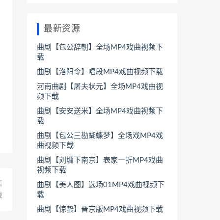
最新资源
曲剧【包公辞朝】全场MP4戏曲视频下
载
曲剧【洛阳令】唱段MP4戏曲视频下载
河南曲剧【屠夫状元】全场MP4戏曲视
频下载
曲剧【安安送米】全场MP4戏曲视频下
载
曲剧【包公三勘蝴蝶梦】全场戏MP4戏
曲视频下载
曲剧【刘墉下南京】表家一折MP4戏曲
视频下载
篇
曲剧【美人图】选场01MP4戏曲视频下
载
载
曲剧【惊蛰】晋京版MP4戏曲视频下载